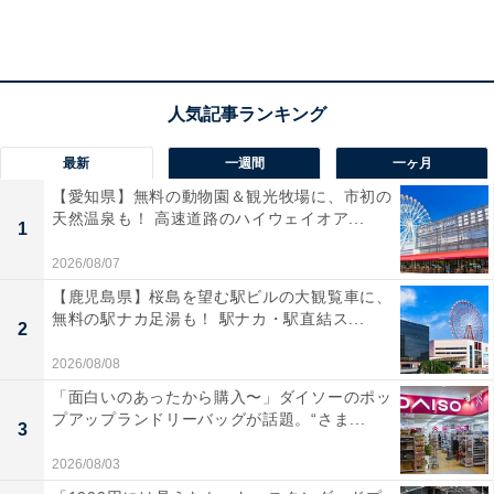
1
2
最新
一週間
一ヶ月
【愛知県】無料の動物園＆観光牧場に、市初の
天然温泉も！ 高速道路のハイウェイオア...
1
2026/08/07
【鹿児島県】桜島を望む駅ビルの大観覧車に、
無料の駅ナカ足湯も！ 駅ナカ・駅直結ス...
2
2026/08/08
「面白いのあったから購入〜」ダイソーのポッ
プアップランドリーバッグが話題。“さま...
3
2026/08/03