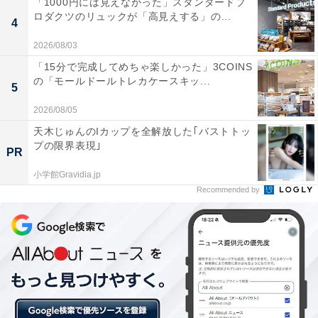
「1000円には見えなかった」スタンダードプ
ロダクツのリュックが「高見えする」の...
4
2026/08/03
「15分で完成してめちゃ楽しかった」3COINS
の「モールドールトレカケースキッ...
5
2026/08/05
天木じゅんのIカップを全解放した｢バストトッ
プの限界表現｣
PR
小学館Gravidia.jp
Recommended by