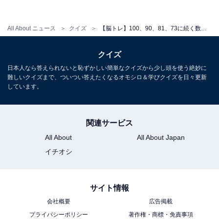
All About ニュース
クイズ
【脳トレ】100、90、81、73に続く数字とは？ 頭を柔らかくして解いてみよう
クイズ
日本人なら答えられないと恥ずかしい簡単なクイズから少し頭を使う絶妙に
難しいクイズまで、ついつい答えたくなるオモシロ＆学びクイズを日々更新
しています。
関連サービス
All About
All About Japan
イチオシ
サイト情報
会社概要
広告掲載
プライバシーポリシー
著作権・商標・免責事項