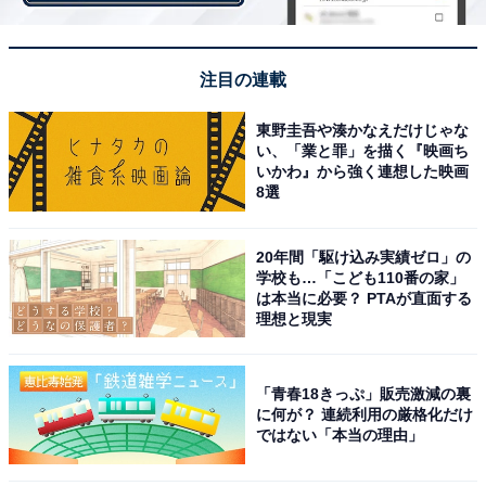
注目の連載
東野圭吾や湊かなえだけじゃな
い、「業と罪」を描く『映画ち
いかわ』から強く連想した映画
8選
20年間「駆け込み実績ゼロ」の
学校も…「こども110番の家」
は本当に必要？ PTAが直面する
理想と現実
「青春18きっぷ」販売激減の裏
に何が？ 連続利用の厳格化だけ
ではない「本当の理由」