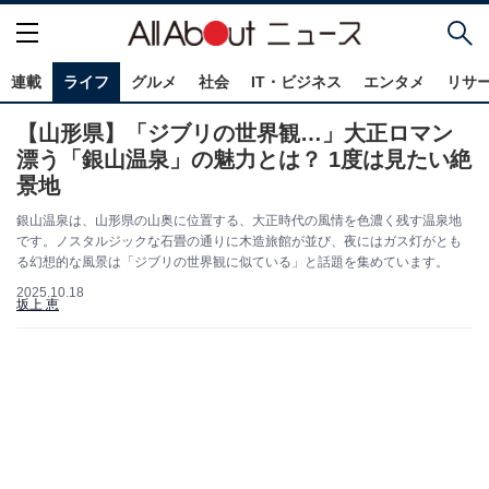
連載
ライフ
グルメ
社会
IT・ビジネス
エンタメ
リサ
【山形県】「ジブリの世界観…」大正ロマン
漂う「銀山温泉」の魅力とは？ 1度は見たい絶
景地
銀山温泉は、山形県の山奥に位置する、大正時代の風情を色濃く残す温泉地
です。ノスタルジックな石畳の通りに木造旅館が並び、夜にはガス灯がとも
る幻想的な風景は「ジブリの世界観に似ている」と話題を集めています。
2025.10.18
坂上 恵