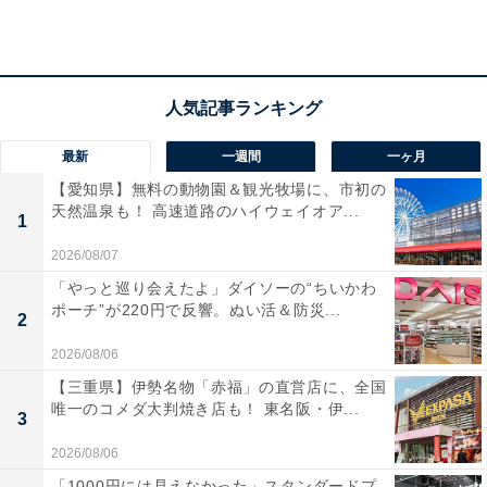
「ジブリの世界観に似ているから」
これまでにAll About ニュース編集部が実施したアンケー
ト調査では、下記のような評価が寄せられています。
最新
一週間
一ヶ月
【愛知県】無料の動物園＆観光牧場に、市初の
幻想的な街並み
天然温泉も！ 高速道路のハイウェイオア...
1
2026/08/07
「ジブリの世界観に似ているから」（20代男性／愛
「やっと巡り会えたよ」ダイソーの“ちいかわ
知県）
ポーチ”が220円で反響。ぬい活＆防災...
2
2026/08/06
【三重県】伊勢名物「赤福」の直営店に、全国
「灯が灯る頃の幻想的な雰囲気が外国人にも受けそ
唯一のコメダ大判焼き店も！ 東名阪・伊...
3
うだから」（40代女性／神奈川県）
2026/08/06
「1000円には見えなかった」スタンダードプ