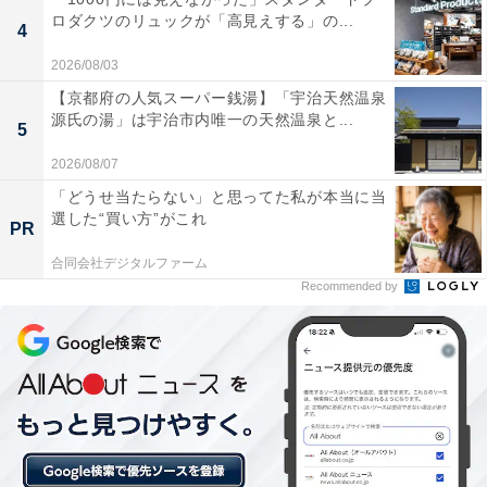
ロダクツのリュックが「高見えする」の...
＜関連記事＞
4
山形県で「外国人観光客にすすめたい温泉地」ランキン
2026/08/03
グ！ 2位「銀山温泉」を抑えた1位は？
【京都府の人気スーパー銭湯】「宇治天然温泉
源氏の湯」は宇治市内唯一の天然温泉と...
5
冬の雪景色が格別
2026/08/07
「どうせ当たらない」と思ってた私が本当に当
「冬には雪景色が美しく、まるでタイムスリップし
選した“買い方”がこれ
PR
たかのような雰囲気を楽しめるから」（40代男性／
合同会社デジタルファーム
静岡県）
Recommended by
「日本の冬を楽しむには絶好の場所なので」（40代
男性／大阪府）
＜関連記事＞