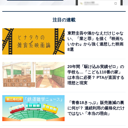
「1人旅で行きたい山形県の温泉地」ランキング！ 2位
「銀山温泉」、1位は？【2025年調査】
注目の連載
ノスタルジックな雰囲気
東野圭吾や湊かなえだけじゃな
い、「業と罪」を描く『映画ち
いかわ』から強く連想した映画
「大正ロマンを感じる建物が並ぶ街並みに一目惚れ
8選
しました。夜の景色もきれいだと評判で、夏の涼し
い夕方にゆっくり歩いてみたい場所です」（70代男
20年間「駆け込み実績ゼロ」の
性／秋田県）
学校も…「こども110番の家」
は本当に必要？ PTAが直面する
理想と現実
＜関連記事＞
秋に行きたい「山形県の温泉地」ランキング！ 2位「銀
「青春18きっぷ」販売激減の裏
山温泉」を抑えた圧倒的1位は？【2025年調査】
に何が？ 連続利用の厳格化だけ
ではない「本当の理由」