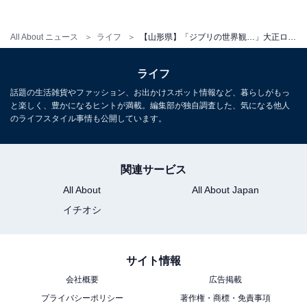
東京駅から山形新幹線「つばさ」を利用し、大石田駅ま
で移動します。新幹線の乗車時間は、最速で約2時間53
All About ニュース
ライフ
【山形県】「ジブリの世界観…」大正ロマン漂う「銀山温泉」の魅力とは？ 1度は見たい絶景地
分です。大石田駅からは、旅館組合や市営バスの路線バ
ス（またはボンネットバス）に乗り換え、銀山温泉まで
ライフ
約35〜40分で到着します。乗り換え時間を含まない合計
話題の生活雑貨やファッション、お出かけスポット情報など、暮らしがもっ
と楽しく、豊かになるヒントが満載。編集部が独自調査した、気になる他人
所要時間の目安は約3時間30分です。
のライフスタイル事情も公開しています。
高速バス
関連サービス
東京からの全体的な移動時間は、約7時間半〜9時間程度
All About
All About Japan
が目安で、費用を抑えたい場合に適しています。また、
イチオシ
山形や仙台などで乗り換えが必要となります。
サイト情報
会社概要
広告掲載
プライバシーポリシー
著作権・商標・免責事項