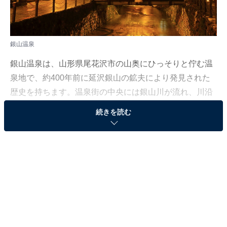
銀山温泉
銀山温泉は、山形県尾花沢市の山奥にひっそりと佇む温
泉地で、約400年前に延沢銀山の鉱夫により発見された
歴史を持ちます。温泉街の中央には銀山川が流れ、川沿
いには大正～昭和初期に建てられた木造の温泉旅館が軒
続きを読む
を連ねています。
このノスタルジックな街並みは、現代の喧騒を忘れさせ
てくれるような、独特の美しい景観を作り出していま
す。