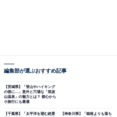
銀山温泉の旅館を
楽天トラベルで見る
※本記事で紹介している商品の購入やサービスの利用により、売上の一部が
オールアバウトに還元されることがあります。
編集部が選ぶおすすめ記事
「銀山温泉」周辺には何がある？
【茨城県】「登山やハイキング
銀山温泉の代名詞は、夕暮れから灯るガス灯です。石畳
の後に…」意外と穴場な「筑波
の温泉街を柔らかく照らす光と、雪化粧の景色が相まっ
山温泉」の魅力とは？ 都心から
小旅行にも最適
て作り出す幻想的な風景は、SNSでも非常に人気があり
ます。
【千葉県】「太平洋を望む絶景
【神奈川県】「箱根よりも落ち