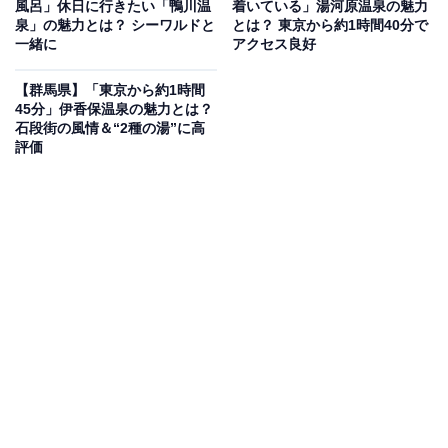
風呂」休日に行きたい「鴨川温
着いている」湯河原温泉の魅力
泉」の魅力とは？ シーワルドと
とは？ 東京から約1時間40分で
温泉街の奥には、高さ22メートルの「白銀の滝」や、か
一緒に
アクセス良好
つての銀山坑道跡を利用した「銀坑洞」など、自然と歴
史を感じられるスポットがあります。また、周辺の山々
【群馬県】「東京から約1時間
45分」伊香保温泉の魅力とは？
は秋には鮮やかな紅葉に彩られ、季節ごとの美しさが楽
石段街の風情＆“2種の湯”に高
しめます。
評価