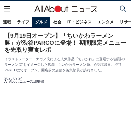
連載
ライフ
グルメ
社会
IT・ビジネス
エンタメ
リサ
【9月19日オープン】「ちいかわラーメン
豚」が渋谷PARCOに登場！ 期間限定メニュー
を先取り実食レポ
イラストレーター・ナガノ氏による人気作品『ちいかわ』に登場する“話題の
ラーメン屋”をイメージした店舗「ちいかわラーメン 豚」が9月19日、渋谷
PARCOにてオープン。開店前の店舗を編集部員が訪れました。
2025.09.24
All About ニュース編集部