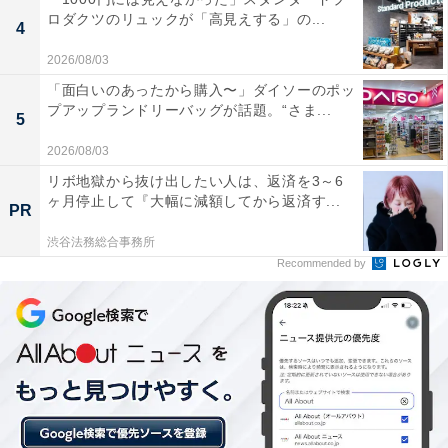
ロダクツのリュックが「高見えする」の...
4
2026/08/03
「面白いのあったから購入〜」ダイソーのポッ
プアップランドリーバッグが話題。“さま...
5
2026/08/03
リボ地獄から抜け出したい人は、返済を3～6
ヶ月停止して『大幅に減額してから返済す...
PR
渋谷法務総合事務所
Recommended by
無邪気過ぎるシーサーの笑顔……！（接触禁止）
店内に入ると、すぐ横にシーサーの立体展示が。山盛り
のラーメンを持って無邪気な笑顔を見せるシーサーに、
思わず頭をなでそうになりますが、台の上に「お手を触
れないでください」と注意書き。“ちいかわ初心者”でも