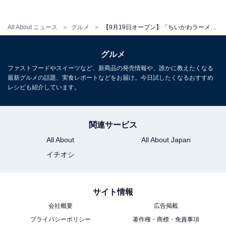
左から「ラーメン豚 豚骨」「ラーメン豚ミニ」「ラーメン豚小」「ラーメ
All About ニュース
グルメ
【9月19日オープン】「ちいかわラーメン 豚」が渋谷PARCOに登場！ 期間限定メニューを先取り実食レポ
ン豚大」
目玉商品の「ラーメン豚」は、「ラーメン豚ミニ（ちい
グルメ
かわ）」（税込1540円）、「ラーメン豚小（ハチワ
ファストフードやスイーツなど、新商品の発売情報や、誰かに教えたくなる
最新グルメの話題、実食レポートなどをお届け。今日試したくなるおすすめ
レ）」（税込1760円）、「ラーメン豚大（うさぎ）」
レシピも紹介しています。
（税込1980円）の3種類。ミニ（ちいかわ）が130g、小
（ハチワレ）が200g、大（うさぎ）が300gです。
関連サービス
注文時にはニンニク、野菜、背脂、カラメを無料でカス
All About
All About Japan
タマイズオーダーが可能。ラーメンオーダーも初心者な
イチオシ
編集部メンバーでしたが、優しい店員さんたちのおかげ
でなんとか注文することができました。
サイト情報
会社概要
広告掲載
プライバシーポリシー
著作権・商標・免責事項