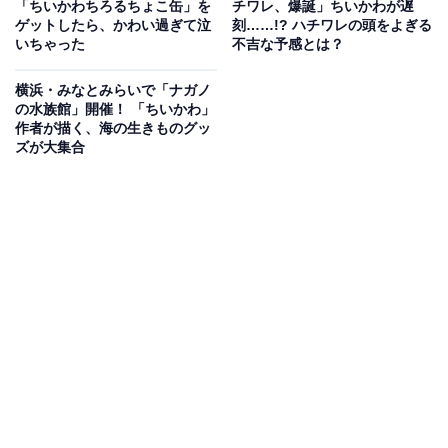
「ちいかわちろるちょこ缶」を
チワレ、爆誕」ちいかわが遅
ゲットしたら、かわい過ぎて泣
刻……!? ハチワレの頭をよぎる
いちゃった
不吉な予感とは？
横浜・みなとみらいで「ナガノ
の水族館」開催！ 「ちいかわ」
作者が描く、海の生きものグッ
ズが大集合
ラーメンの鎧さんとシーサーがお出迎え
外壁では、早速ちいかわたちのお出迎えが。ラーメンを
盛り過ぎたちいかわに、それを心配そうに見守るハチワ
レ。さらに入口側には、作中でラーメン屋「郎」の店主
として登場するラーメンの鎧さんと、アルバイト（助
手）のシーサーがおそろいのTシャツを着て「いらっし