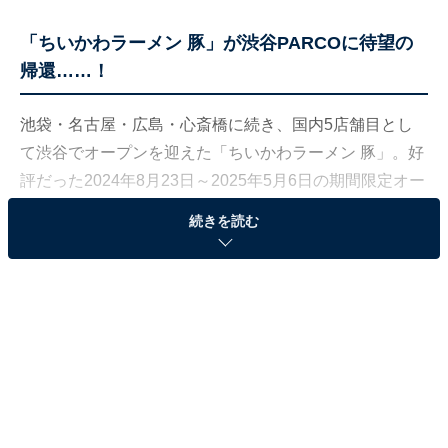
「ちいかわラーメン 豚」が渋谷PARCOに待望の
帰還……！
池袋・名古屋・広島・心斎橋に続き、国内5店舗目とし
て渋谷でオープンを迎えた「ちいかわラーメン 豚」。好
評だった2024年8月23日～2025年5月6日の期間限定オー
プンに引き続き、同じ場所でのオープンになります。
続きを読む
JR渋谷駅からセンター街などの中心地を歩くこと約5
分。渋谷PARCO地下1階の「食・音楽・カルチャー」を
コンセプトにしたスタイリッシュなレストランフロア
「CHAOS KITCHEN」の中に、ひときわ目を引く黄色い
看板が……！