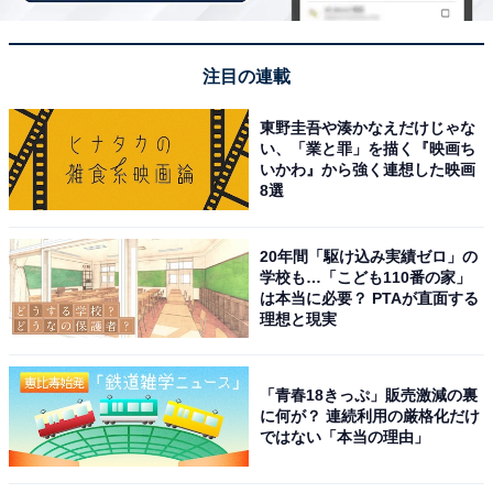
思わず触りそうになります。シーサーのかわいさにお気
を付けください。
注目の連載
東野圭吾や湊かなえだけじゃな
い、「業と罪」を描く『映画ち
いかわ』から強く連想した映画
8選
20年間「駆け込み実績ゼロ」の
学校も…「こども110番の家」
は本当に必要？ PTAが直面する
理想と現実
「青春18きっぷ」販売激減の裏
に何が？ 連続利用の厳格化だけ
ではない「本当の理由」
オリジナルグッズが並ぶ一角