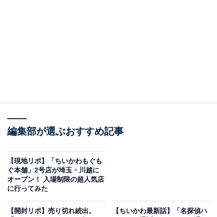
編集部が選ぶおすすめ記事
おしゃれなレストランフロアの中、ひときわ目立つ黄色い看板
ハチマキを巻いたちいかわと、「ちいかわラーメン 豚」
【現地リポ】「ちいかわもぐも
ぐ本舗」2号店が埼玉・川越に
の文字。ちいかわ初心者な編集部メンバーも、視界に入
オープン！ 入場制限の超人気店
れば思わず立ち止まるほどの存在感です。
に行ってみた
【開封リポ】売り切れ続出。
【ちいかわ最新話】「名探偵ハ