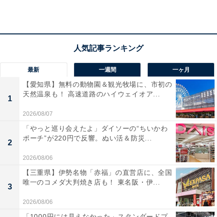
ゃいませーッ」と歓迎してくれています。
最新
一週間
一ヶ月
【愛知県】無料の動物園＆観光牧場に、市初の
天然温泉も！ 高速道路のハイウェイオア...
1
2026/08/07
「やっと巡り会えたよ」ダイソーの“ちいかわ
ポーチ”が220円で反響。ぬい活＆防災...
2
2026/08/06
【三重県】伊勢名物「赤福」の直営店に、全国
唯一のコメダ大判焼き店も！ 東名阪・伊...
3
シーサーの立体展示がお出迎え
2026/08/06
「1000円には見えなかった」スタンダードプ