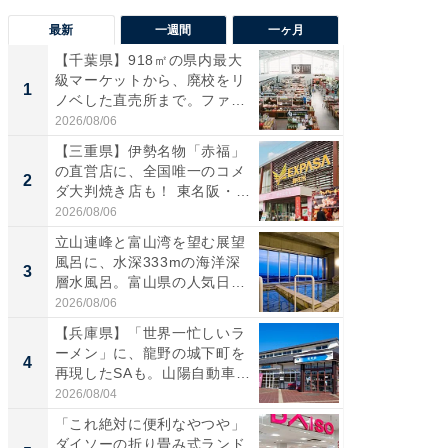
最新
一週間
一ヶ月
【千葉県】918㎡の県内最大
【兵庫
級マーケットから、廃校をリ
ーメン
1
1
ノベした直売所まで。ファ
再現した
ー...
道...
2026/08/06
2026/08/0
【三重県】伊勢名物「赤福」
【三重
の直営店に、全国唯一のコメ
「鈴鹿天
2
2
ダ大判焼き店も！ 東名阪・
は100
伊...
2026/08/06
2026/08/0
立山連峰と富山湾を望む展望
ステラ
風呂に、水深333mの海洋深
詰め放題
3
3
層水風呂。富山県の人気日
00円で「
帰...
2026/08/06
2026/08/0
【兵庫県】「世界一忙しいラ
「ミニオ
ーメン」に、龍野の城下町を
ッグ！ 
4
4
再現したSAも。山陽自動車
ど、夏限
道...
2026/08/04
2026/08/0
「これ絶対に便利なやつや」
【埼玉
ダイソーの折り畳み式ランド
「行田天