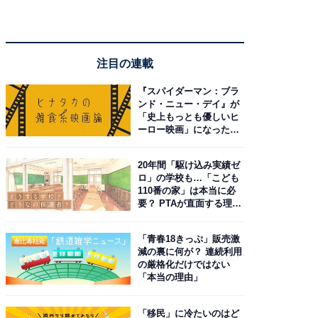
注目の連載
『スパイダーマン：ブラ
ンド・ニュー・デイ』が
「史上もっとも優しいヒ
ーロー映画」になった理
由。予習したい作品は？
20年間「駆け込み実績ゼ
ロ」の学校も…「こども
110番の家」は本当に必
要？ PTAが直面する理想
と現実
「青春18きっぷ」販売激
減の裏に何が？ 連続利用
の厳格化だけではない
「本当の理由」
「移民」に冷たいのはど