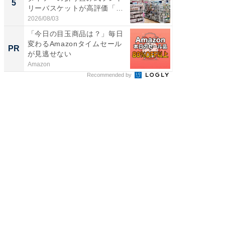
5
5
リーバスケットが高評価「使
は和の
わ...
が...
2026/08/03
2026/08/0
「今日の目玉商品は？」毎日
【毎日変
変わるAmazonタイムセール
ムセー
PR
PR
が見逃せない
Amazon
Amazon
Recommended by